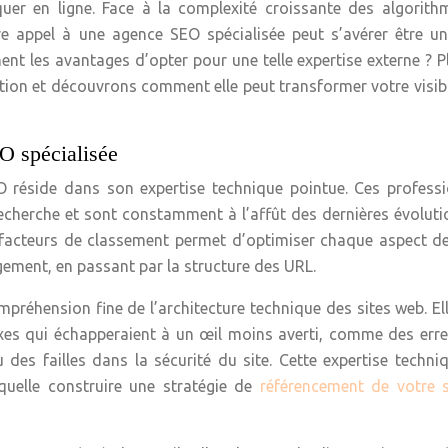
uer en ligne. Face à la complexité croissante des algorith
re appel à une agence SEO spécialisée peut s’avérer être u
ment les avantages d’opter pour une telle expertise externe ? 
ation et découvrons comment elle peut transformer votre visibi
O spécialisée
O réside dans son expertise technique pointue. Ces professi
 recherche et sont constamment à l’affût des dernières évolut
 facteurs de classement permet d’optimiser chaque aspect de
ement, en passant par la structure des URL.
éhension fine de l’architecture technique des sites web. El
xes qui échapperaient à un œil moins averti, comme des err
des failles dans la sécurité du site. Cette expertise techni
aquelle construire une stratégie de
référencement de votre s