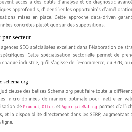
ouvent accès à des outils d’analyse et de diagnostic avanc
iques approfondis, d’identifier les opportunités d’amélioratio
sations mises en place. Cette approche data-driven garant
onnées concrètes plutôt que sur des suppositions.
 par secteur
s agences SEO spécialisées excellent dans l’élaboration de str
pécifiques. Cette spécialisation sectorielle permet de pren
 à chaque industrie, qu’il s’agisse de l’e-commerce, du B2B, ou
ec schema.org
judicieuse des balises Schema.org peut faire toute la différen
ces micro-données de manière optimale pour mettre en vale
ilisation de
,
, et
permet d’affic
Product
Offer
AggregateRating
vis, et la disponibilité directement dans les SERP, augmentant a
 ligne.