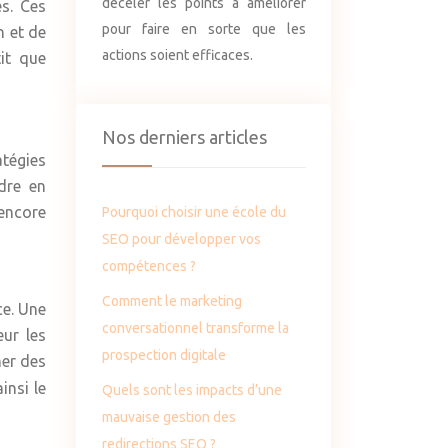
déceler les points à améliorer
és. Ces
pour faire en sorte que les
n et de
actions soient efficaces.
it que
Nos derniers articles
atégies
dre en
 encore
Pourquoi choisir une école du
SEO pour développer vos
compétences ?
Comment le marketing
ce. Une
conversationnel transforme la
ur les
prospection digitale
her des
insi le
Quels sont les impacts d’une
mauvaise gestion des
redirections SEO ?