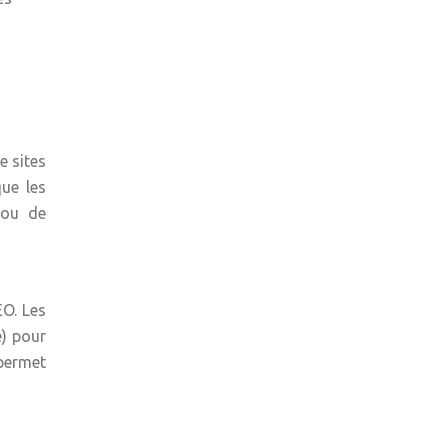
e sites
ue les
, ou de
EO. Les
e) pour
 permet