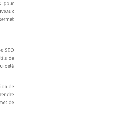
s pour
ouveaux
 permet
es SEO
tils de
au-delà
tion de
rendre
rmet de