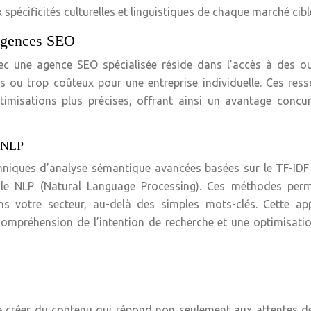
 spécificités culturelles et linguistiques de chaque marché cibl
 agences SEO
ec une agence SEO spécialisée réside dans l’accès à des ou
s ou trop coûteux pour une entreprise individuelle. Ces res
imisations plus précises, offrant ainsi un avantage concur
t NLP
hniques d’analyse sémantique avancées basées sur le TF-IDF
 le NLP (Natural Language Processing). Ces méthodes perm
ans votre secteur, au-delà des simples mots-clés. Cette ap
compréhension de l’intention de recherche et une optimisati
 créer du contenu qui répond non seulement aux attentes d