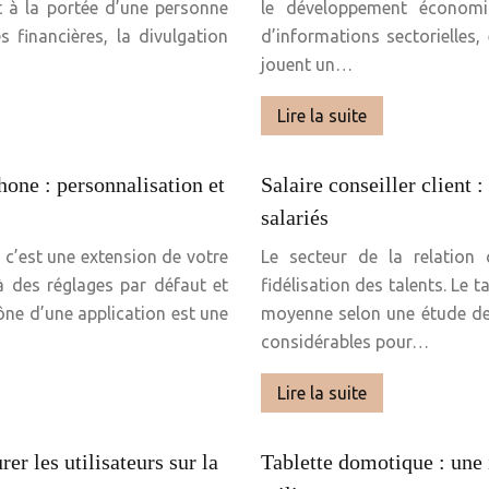
 à la portée d’une personne
le développement économiqu
es financières, la divulgation
d’informations sectorielles
jouent un…
Lire la suite
hone : personnalisation et
Salaire conseiller client :
salariés
: c’est une extension de votre
Le secteur de la relation 
là des réglages par défaut et
fidélisation des talents. Le 
cône d’une application est une
moyenne selon une étude de 
considérables pour…
Lire la suite
er les utilisateurs sur la
Tablette domotique : une 