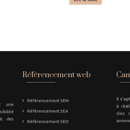
1
2
3
Référencement web
Cam
Il s’a
Référencement SEM
st une
à réal
Référencement SEA
ibilité
clics 
nt des
annonc
Référencement SEO