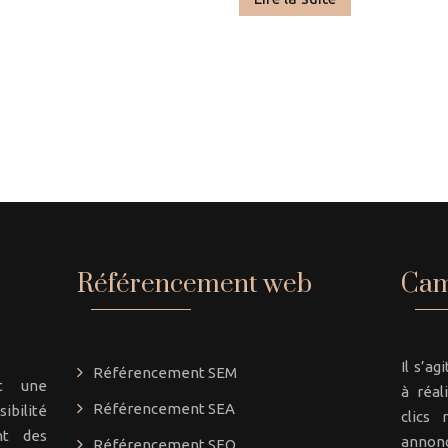
1
2
Référencement web
Cam
Il s’a
Référencement SEM
st une
à réal
Référencement SEA
ibilité
clics 
nt des
annonc
Référencement SEO