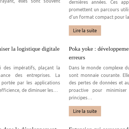
rayant, elles sont souvent
dernières années. Ces appar
promettent un parcours utilis
d’un format compact pour la
Lire la suite
ser la logistique digitale
Poka yoke : développemen
erreurs
i des impératifs, plaçant la
Dans le monde complexe du 
ance des entreprises. La
sont monnaie courante. Elles
 portée par les applications
des pertes de données et a
efficience, de diminuer les…
proactive pour minimiser
principes…
Lire la suite