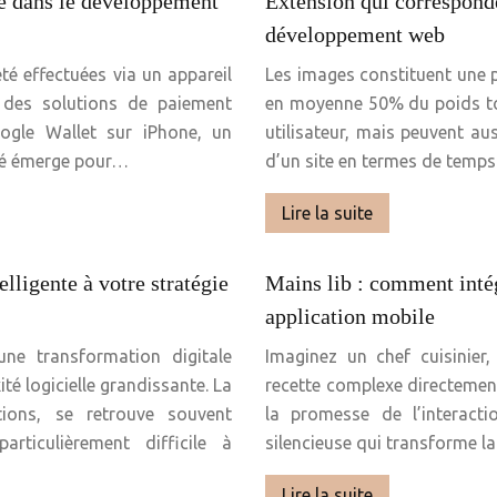
ce dans le développement
Extension qui corresponde
développement web
té effectuées via un appareil
Les images constituent une 
e des solutions de paiement
en moyenne 50% du poids tota
oogle Wallet sur iPhone, un
utilisateur, mais peuvent au
té émerge pour…
d’un site en termes de temp
Lire la suite
elligente à votre stratégie
Mains lib : comment intég
application mobile
ne transformation digitale
Imaginez un chef cuisinier,
té logicielle grandissante. La
recette complexe directement 
tions, se retrouve souvent
la promesse de l’interacti
ticulièrement difficile à
silencieuse qui transforme 
Lire la suite