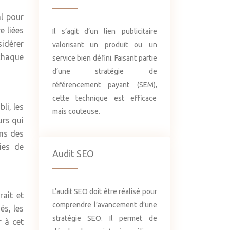
al pour
e liées
Il s’agit d’un lien publicitaire
sidérer
valorisant un produit ou un
 chaque
service bien défini. Faisant partie
d’une stratégie de
référencement payant (SEM),
cette technique est efficace
li, les
mais couteuse.
urs qui
ons des
ies de
Audit SEO
L’audit SEO doit être réalisé pour
rait et
comprendre l’avancement d’une
és, les
stratégie SEO. Il permet de
r à cet