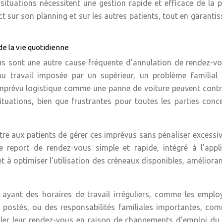
situations nécessitent une gestion rapide et efficace de la 
 sur son planning et sur les autres patients, tout en garantis
e la vie quotidienne
 sont une autre cause fréquente d’annulation de rendez-vo
u travail imposée par un supérieur, un problème familial 
imprévu logistique comme une panne de voiture peuvent contr
tuations, bien que frustrantes pour toutes les parties conc
ettre aux patients de gérer ces imprévus sans pénaliser excess
 report de rendez-vous simple et rapide, intégré à l’appli
et à optimiser l’utilisation des créneaux disponibles, amélioran
 ayant des horaires de travail irréguliers, comme les empl
rs postés, ou des responsabilités familiales importantes, co
nuler leur rendez-vous en raison de changements d’emploi d