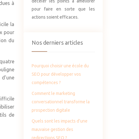
déceler les points à améliorer
 dues à
pour faire en sorte que les
actions soient efficaces.
cile la
x pour
tion du
Nos derniers articles
quatre
Pourquoi choisir une école du
ouligne
SEO pour développer vos
 d’une
compétences ?
Comment le marketing
fficile
conversationnel transforme la
biliser
prospection digitale
tils de
Quels sont les impacts d’une
mauvaise gestion des
redirections SEO ?