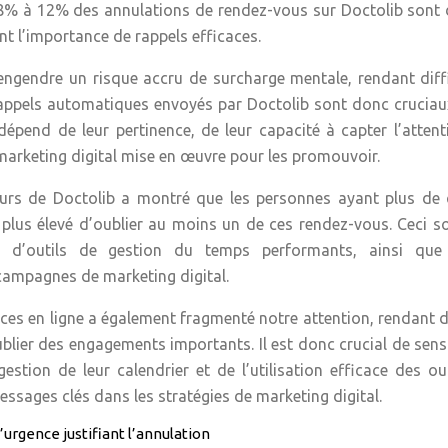
n 8% à 12% des annulations de rendez-vous sur Doctolib sont
ant l’importance de rappels efficaces.
ngendre un risque accru de surcharge mentale, rendant diffi
rappels automatiques envoyés par Doctolib sont donc cruciau
é dépend de leur pertinence, de leur capacité à capter l’atten
marketing digital mise en œuvre pour les promouvoir.
eurs de Doctolib a montré que les personnes ayant plus de 
lus élevé d’oublier au moins un de ces rendez-vous. Ceci s
t d’outils de gestion du temps performants, ainsi que
campagnes de marketing digital.
ices en ligne a également fragmenté notre attention, rendant di
blier des engagements importants. Il est donc crucial de sensi
estion de leur calendrier et de l’utilisation efficace des ou
essages clés dans les stratégies de marketing digital.
’urgence justifiant l’annulation