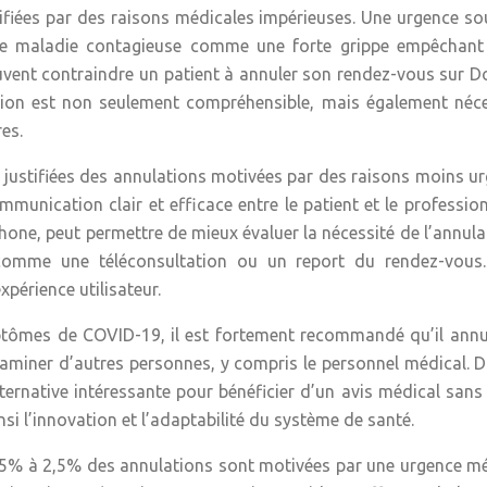
tifiées par des raisons médicales impérieuses. Une urgence s
une maladie contagieuse comme une forte grippe empêchant
uvent contraindre un patient à annuler son rendez-vous sur D
ation est non seulement compréhensible, mais également néc
res.
s justifiées des annulations motivées par des raisons moins u
nication clair et efficace entre le patient et le professio
hone, peut permettre de mieux évaluer la nécessité de l’annula
 comme une téléconsultation ou un report du rendez-vous.
périence utilisateur.
mptômes de COVID-19, il est fortement recommandé qu’il annu
taminer d’autres personnes, y compris le personnel médical. 
lternative intéressante pour bénéficier d’un avis médical sans
i l’innovation et l’adaptabilité du système de santé.
,5% à 2,5% des annulations sont motivées par une urgence m