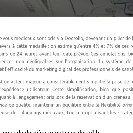
-vous médicaux sont pris via Doctolib, devenant un pilier de 
revers à cette médaille : on estime qu’entre 4% et 7% de ces 
moins de 24 heures avant leur date prévue. Ces annulations, b
uences non négligeables sur l’organisation du système de 
t l’efficacité du marketing digital des professionnels de santé
st un acteur majeur, a considérablement simplifié la prise de 
périence utilisateur. Cette simplification, bien que posit
uant à l’engagement pris lors de la réservation d’un créneau. 
ce de qualité, maintenir un équilibre entre la flexibilité offe
reuse des plannings médicaux, tout en optimisant les straté
-vous de dernière minute sur doctolib