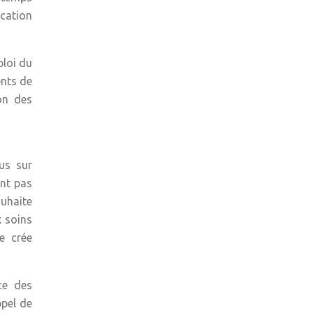
ication
ploi du
ents de
on des
us sur
ont pas
ouhaite
x soins
e crée
ce des
ppel de