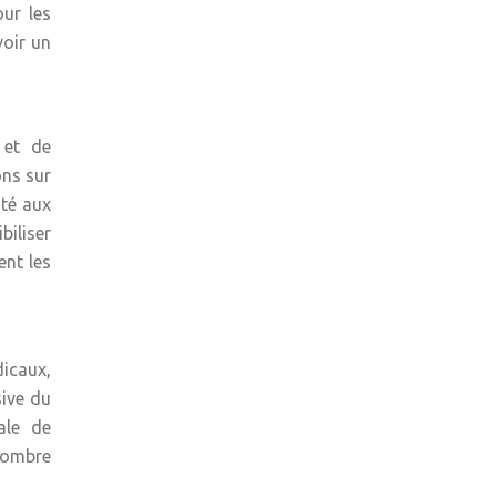
our les
voir un
 et de
ons sur
ité aux
biliser
ent les
dicaux,
sive du
ale de
 nombre