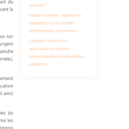
part du
sécurité ?
sant la
Industrie algérie : expérience
utilisateur sur les portails
d’informations sectorielles
us sur
Changer l’icône d’une
urgent
application sur iphone :
aindre
personnalisation et expérience
ernées,
utilisateur
ivement
cation
t ainsi
oyés du
mme les
u temps