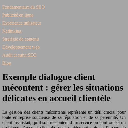
Fondamentaux du SEO
Publicité en ligne
Expérience utilisateur
Netlinking
Stratégie de contenu
Développement web
Audit et suivi SEO
Blog
Exemple dialogue client
mécontent : gérer les situations
délicates en accueil clientèle
La gestion des clients mécontents représente un défi crucial pour
toute entreprise soucieuse de sa réputation et de sa pérennité. Un
client insatisfait, qu’il soit mécontent d’un service ou confronté à un
problème d’accueil clientèle, peut rapidement nuire à l’image de