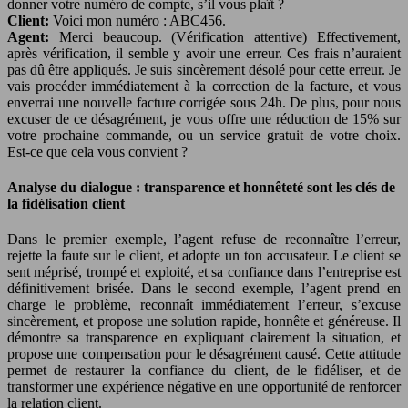
donner votre numéro de compte, s’il vous plaît ?
Client:
Voici mon numéro : ABC456.
Agent:
Merci beaucoup. (Vérification attentive) Effectivement,
après vérification, il semble y avoir une erreur. Ces frais n’auraient
pas dû être appliqués. Je suis sincèrement désolé pour cette erreur. Je
vais procéder immédiatement à la correction de la facture, et vous
enverrai une nouvelle facture corrigée sous 24h. De plus, pour nous
excuser de ce désagrément, je vous offre une réduction de 15% sur
votre prochaine commande, ou un service gratuit de votre choix.
Est-ce que cela vous convient ?
Analyse du dialogue : transparence et honnêteté sont les clés de
la fidélisation client
Dans le premier exemple, l’agent refuse de reconnaître l’erreur,
rejette la faute sur le client, et adopte un ton accusateur. Le client se
sent méprisé, trompé et exploité, et sa confiance dans l’entreprise est
définitivement brisée. Dans le second exemple, l’agent prend en
charge le problème, reconnaît immédiatement l’erreur, s’excuse
sincèrement, et propose une solution rapide, honnête et généreuse. Il
démontre sa transparence en expliquant clairement la situation, et
propose une compensation pour le désagrément causé. Cette attitude
permet de restaurer la confiance du client, de le fidéliser, et de
transformer une expérience négative en une opportunité de renforcer
la relation client.