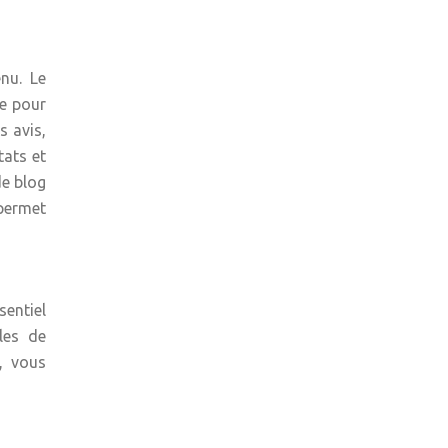
enu. Le
ue pour
s avis,
tats et
de blog
 permet
sentiel
les de
s, vous