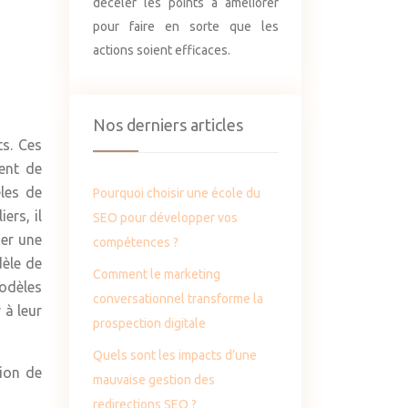
déceler les points à améliorer
pour faire en sorte que les
actions soient efficaces.
Nos derniers articles
s. Ces
ent de
les de
Pourquoi choisir une école du
ers, il
SEO pour développer vos
er une
compétences ?
dèle de
Comment le marketing
modèles
conversationnel transforme la
 à leur
prospection digitale
Quels sont les impacts d’une
tion de
mauvaise gestion des
redirections SEO ?