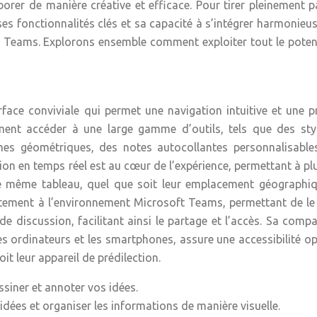
borer de manière créative et efficace. Pour tirer pleinement p
 ses fonctionnalités clés et sa capacité à s’intégrer harmonie
t Teams. Explorons ensemble comment exploiter tout le poten
ace conviviale qui permet une navigation intuitive et une p
lement accéder à une large gamme d’outils, tels que des sty
rmes géométriques, des notes autocollantes personnalisables
tion en temps réel est au cœur de l’expérience, permettant à pl
le même tableau, quel que soit leur emplacement géographiq
itement à l’environnement Microsoft Teams, permettant de le
 discussion, facilitant ainsi le partage et l’accès. Sa compat
 les ordinateurs et les smartphones, assure une accessibilité o
it leur appareil de prédilection.
ssiner et annoter vos idées.
idées et organiser les informations de manière visuelle.