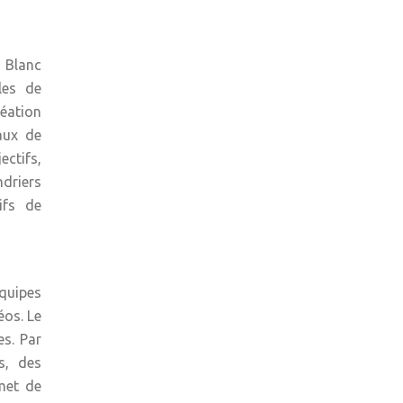
u Blanc
les de
réation
naux de
ectifs,
ndriers
ifs de
équipes
éos. Le
es. Par
s, des
rmet de