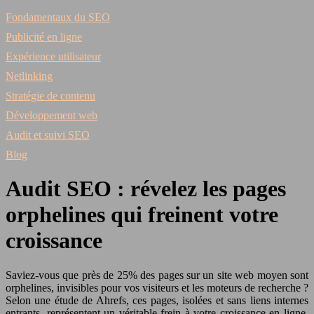
Fondamentaux du SEO
Publicité en ligne
Expérience utilisateur
Netlinking
Stratégie de contenu
Développement web
Audit et suivi SEO
Blog
Audit SEO : révelez les pages
orphelines qui freinent votre
croissance
Saviez-vous que près de 25% des pages sur un site web moyen sont
orphelines, invisibles pour vos visiteurs et les moteurs de recherche ?
Selon une étude de Ahrefs, ces pages, isolées et sans liens internes
entrants, représentent un véritable frein à votre croissance en ligne.