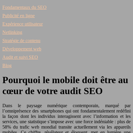
Fondamentaux du SEO
Publicité en ligne
Expérience utilisateur
Netlinking
Stratégie de contenu
Développement web
Audit et suivi SEO
Blog
Pourquoi le mobile doit être au
cœur de votre audit SEO
Dans le paysage numérique contemporain, marqué par
l’omniprésence des smartphones qui ont fondamentalement redéfini
la façon dont les individus interagissent avec l’information et les
services, une statistique s’impose avec une force indéniable : plus de
58% du trafic web mondial transite actuellement via les appareils
mobiles. Ce chiffre, révélateur et éloquent, met en lumière une