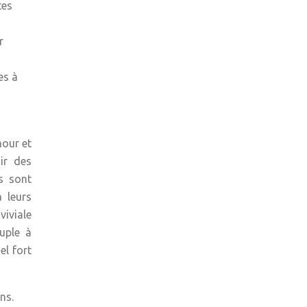
tes
r
es à
mour et
ir des
s sont
 leurs
viviale
ouple à
el fort
ns.