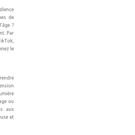
udience
pes de
d’âge ?
nt. Par
TikTok,
enez le
 rendre
mension
lumière
dage ou
es aux
use et